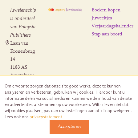
Juwelenschip
Boeken kopen
is onderdeel
Juweeltjes
Verjaardagskalender
van Palaysia
Stap aan boord
Publishers
Laan van
Kronenburg
14
1183 AS
Amstelveen
Contact
Om ervoor te zorgen dat onze site goed werkt, deze te kunnen
Herroeping
analyseren en verbeteren, gebruiken wij cookies. Hierdoor kunt u
bestelling
informatie delen via social media en kunnen we de inhoud van de site
en advertenties afstemmen op uw voorkeuren. Wilt u liever niet dat
wij cookies plaatsen, pas dan uw instellingen aan of klik op weigeren.
Lees ook ons
privacystatement
.
Accepteren
© 2026 Uitgeverij Juwelenschip. Duurzaam ontwikkeld door
Go2People