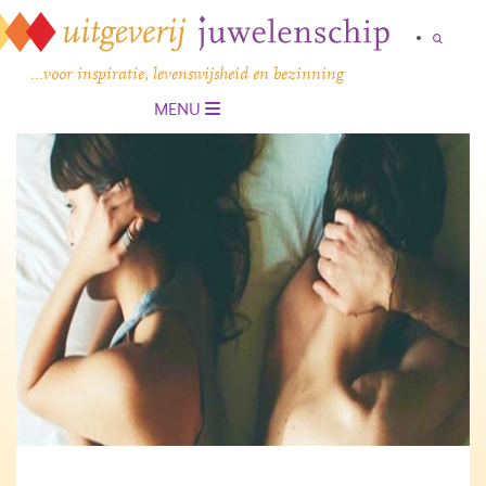
…voor inspiratie, levenswijsheid en bezinning
MENU