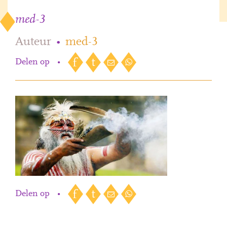
med-3
Auteur
•
med-3
Delen op
•
Delen op
•