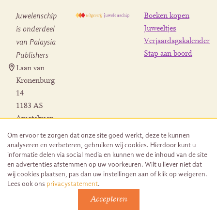
Juwelenschip
Boeken kopen
is onderdeel
Juweeltjes
Verjaardagskalender
van Palaysia
Stap aan boord
Publishers
Laan van
Kronenburg
14
1183 AS
Amstelveen
Contact
Om ervoor te zorgen dat onze site goed werkt, deze te kunnen
Herroeping
analyseren en verbeteren, gebruiken wij cookies. Hierdoor kunt u
bestelling
informatie delen via social media en kunnen we de inhoud van de site
en advertenties afstemmen op uw voorkeuren. Wilt u liever niet dat
wij cookies plaatsen, pas dan uw instellingen aan of klik op weigeren.
Lees ook ons
privacystatement
.
Accepteren
© 2026 Uitgeverij Juwelenschip. Duurzaam ontwikkeld door
Go2People