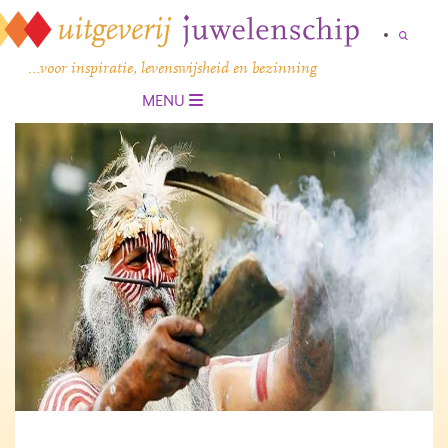
…voor inspiratie, levenswijsheid en bezinning
MENU