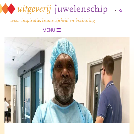
…voor inspiratie, levenswijsheid en bezinning
MENU