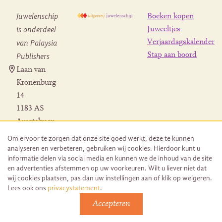
Juwelenschip
Boeken kopen
is onderdeel
Juweeltjes
Verjaardagskalender
van Palaysia
Stap aan boord
Publishers
Laan van
Kronenburg
14
1183 AS
Amstelveen
Contact
Om ervoor te zorgen dat onze site goed werkt, deze te kunnen
Herroeping
analyseren en verbeteren, gebruiken wij cookies. Hierdoor kunt u
bestelling
informatie delen via social media en kunnen we de inhoud van de site
en advertenties afstemmen op uw voorkeuren. Wilt u liever niet dat
wij cookies plaatsen, pas dan uw instellingen aan of klik op weigeren.
Lees ook ons
privacystatement
.
Accepteren
© 2026 Uitgeverij Juwelenschip. Duurzaam ontwikkeld door
Go2People