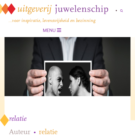
…voor inspiratie, levenswijsheid en bezinning
MENU
relatie
Auteur
•
relatie