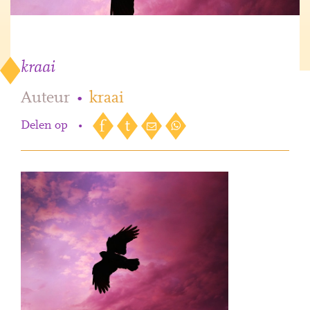
kraai
Auteur
•
kraai
Delen op
•