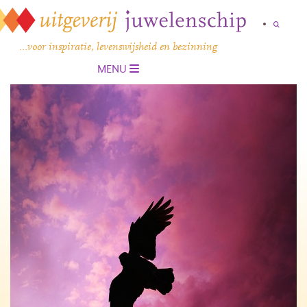
…voor inspiratie, levenswijsheid en bezinning
MENU