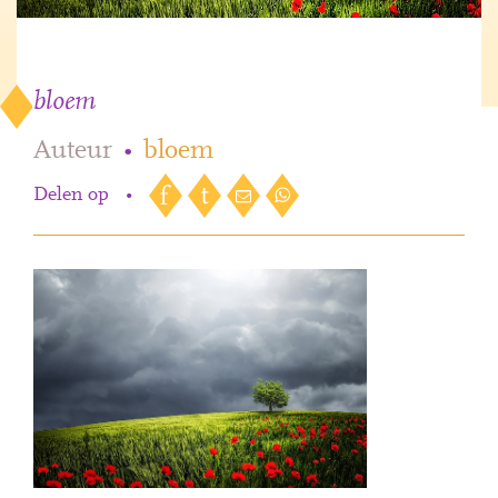
bloem
Auteur
•
bloem
Delen op
•