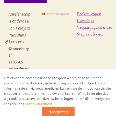
Juwelenschip
Boeken kopen
is onderdeel
Juweeltjes
Verjaardagskalender
van Palaysia
Stap aan boord
Publishers
Laan van
Kronenburg
14
1183 AS
Amstelveen
Contact
Om ervoor te zorgen dat onze site goed werkt, deze te kunnen
Herroeping
analyseren en verbeteren, gebruiken wij cookies. Hierdoor kunt u
bestelling
informatie delen via social media en kunnen we de inhoud van de site
en advertenties afstemmen op uw voorkeuren. Wilt u liever niet dat
wij cookies plaatsen, pas dan uw instellingen aan of klik op weigeren.
Lees ook ons
privacystatement
.
Accepteren
© 2026 Uitgeverij Juwelenschip. Duurzaam ontwikkeld door