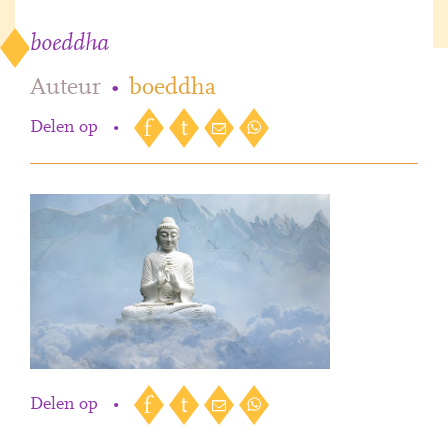
boeddha
Auteur
•
boeddha
Delen op
•
Delen op
•