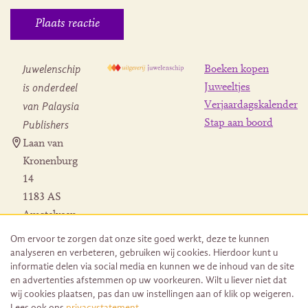
Juwelenschip
Boeken kopen
is onderdeel
Juweeltjes
Verjaardagskalender
van Palaysia
Stap aan boord
Publishers
Laan van
Kronenburg
14
1183 AS
Amstelveen
Contact
Om ervoor te zorgen dat onze site goed werkt, deze te kunnen
Herroeping
analyseren en verbeteren, gebruiken wij cookies. Hierdoor kunt u
bestelling
informatie delen via social media en kunnen we de inhoud van de site
en advertenties afstemmen op uw voorkeuren. Wilt u liever niet dat
wij cookies plaatsen, pas dan uw instellingen aan of klik op weigeren.
Lees ook ons
privacystatement
.