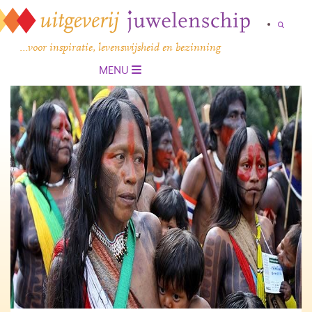
…voor inspiratie, levenswijsheid en bezinning
MENU