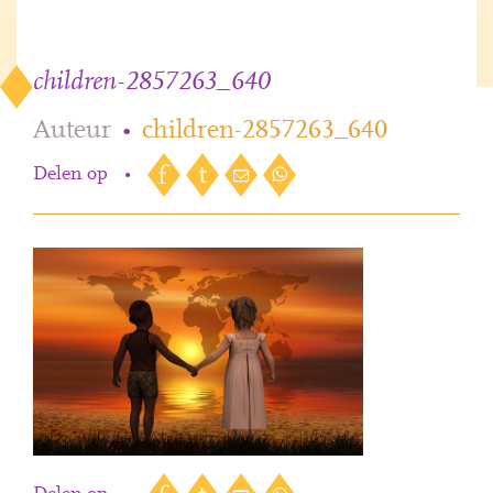
children-2857263_640
Auteur
•
children-2857263_640
Delen op
•