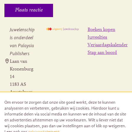
Juwelenschip
Boeken kopen
is onderdeel
Juweeltjes
Verjaardagskalender
van Palaysia
Stap aan boord
Publishers
Laan van
Kronenburg
14
1183 AS
Amstelveen
Contact
Om ervoor te zorgen dat onze site goed werkt, deze te kunnen
Herroeping
analyseren en verbeteren, gebruiken wij cookies. Hierdoor kunt u
bestelling
informatie delen via social media en kunnen we de inhoud van de site
en advertenties afstemmen op uw voorkeuren. Wilt u liever niet dat
wij cookies plaatsen, pas dan uw instellingen aan of klik op weigeren.
Lees ook ons
privacystatement
.