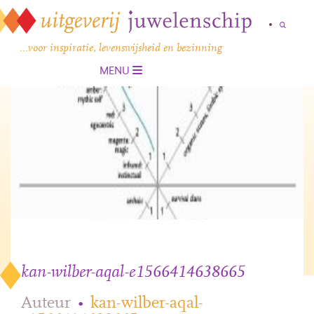
…voor inspiratie, levenswijsheid en bezinning
MENU
kan-wilber-aqal-e1566414638665
Auteur
•
kan-wilber-aqal-