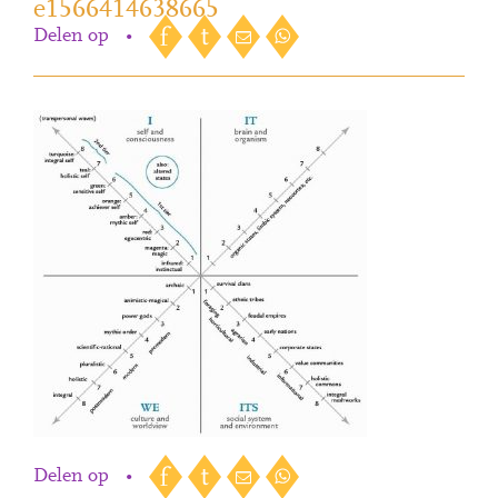
e1566414638665
Delen op
•
Delen op
•