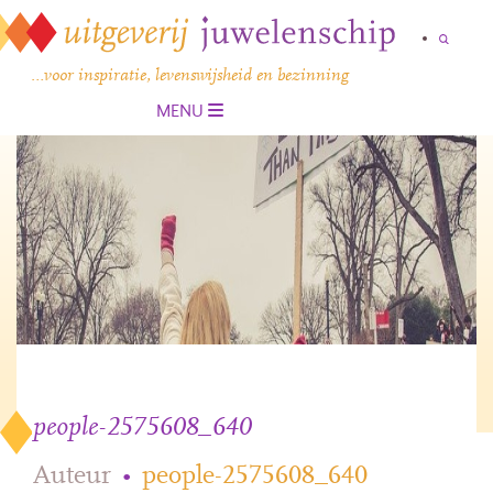
…voor inspiratie, levenswijsheid en bezinning
MENU
people-2575608_640
Auteur
•
people-2575608_640