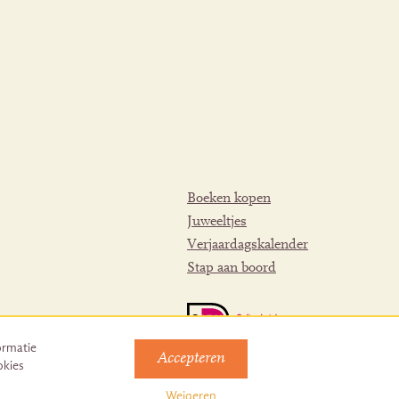
Boeken kopen
Juweeltjes
Verjaardagskalender
Stap aan boord
ormatie
Accepteren
okies
Weigeren