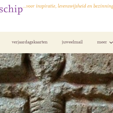
…voor inspiratie, levenswijsheid en bezinnin
verjaardagskaarten
juweelmail
meer