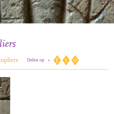
iers
empliers
Delen op
•