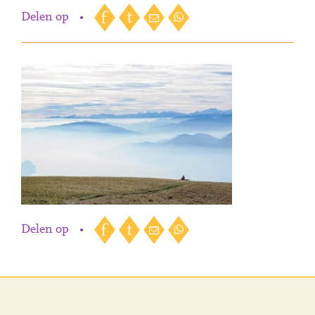
Delen op
•
Delen op
•