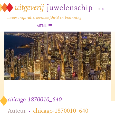
…voor inspiratie, levenswijsheid en bezinning
MENU
chicago-1870010_640
Auteur
•
chicago-1870010_640