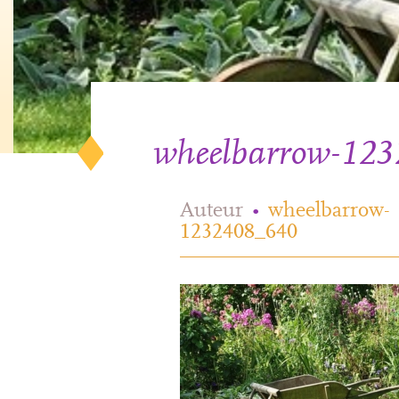
wheelbarrow-12
Auteur
•
wheelbarrow-
1232408_640