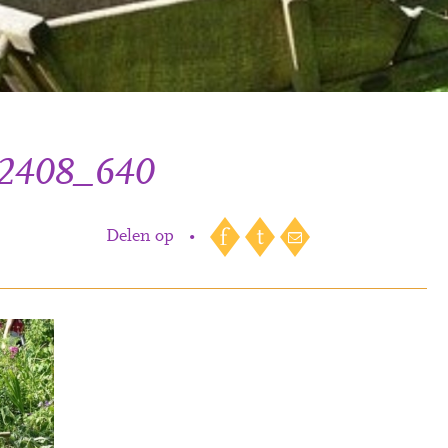
32408_640
Delen op
•