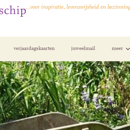
…voor inspiratie, levenswijsheid en bezinnin
verjaardagskaarten
juweelmail
meer