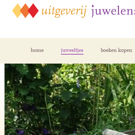
home
juweeltjes
boeken kopen