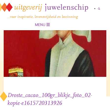
…voor inspiratie, levenswijsheid en bezinning
MENU
Droste_cacao_100gr_blikje_foto_02-
kopie-e1615720313926