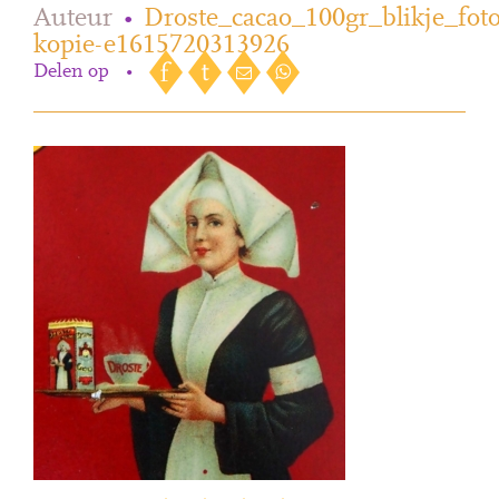
Auteur
•
Droste_cacao_100gr_blikje_fot
kopie-e1615720313926
Delen op
•