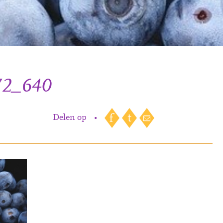
72_640
Delen op
•