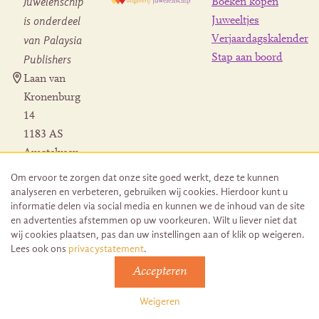
Juwelenschip
Boeken kopen
is onderdeel
Juweeltjes
Verjaardagskalender
van Palaysia
Stap aan boord
Publishers
Laan van
Kronenburg
14
1183 AS
Amstelveen
Contact
Om ervoor te zorgen dat onze site goed werkt, deze te kunnen
Herroeping
analyseren en verbeteren, gebruiken wij cookies. Hierdoor kunt u
bestelling
informatie delen via social media en kunnen we de inhoud van de site
en advertenties afstemmen op uw voorkeuren. Wilt u liever niet dat
wij cookies plaatsen, pas dan uw instellingen aan of klik op weigeren.
Lees ook ons
privacystatement
.
Accepteren
© 2026 Uitgeverij Juwelenschip. Duurzaam ontwikkeld door
Go2People
Weigeren
Algemene voorwaarden | Sitemap