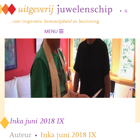
…voor inspiratie, levenswijsheid en bezinning
MENU
Inka juni 2018 IX
Auteur
•
Inka juni 2018 IX