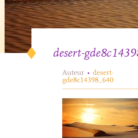
desert-gde8c143
Auteur
•
desert-
gde8c14398_640