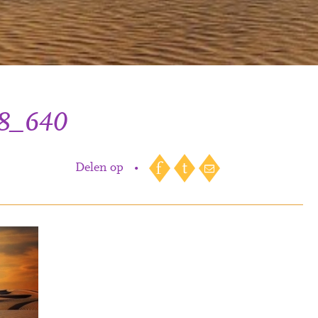
98_640
Delen op
•