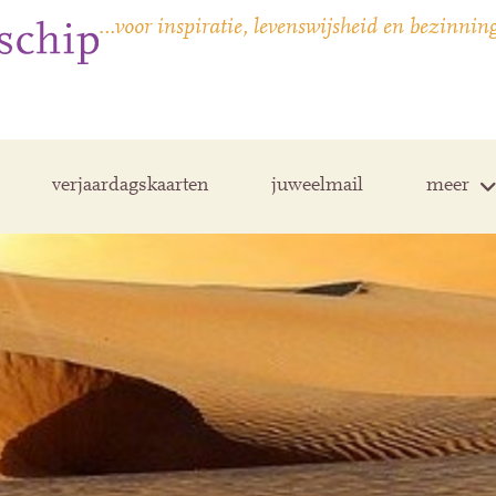
…voor inspiratie, levenswijsheid en bezinnin
verjaardagskaarten
juweelmail
meer