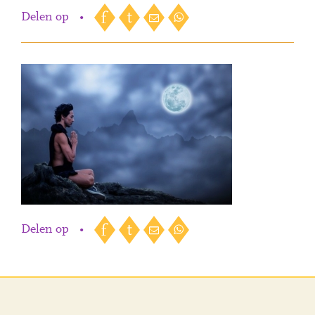
Delen op
•
Delen op
•