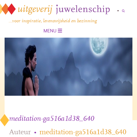
…voor inspiratie, levenswijsheid en bezinning
MENU
meditation-ga516a1d38_640
Auteur
•
meditation-ga516a1d38_640