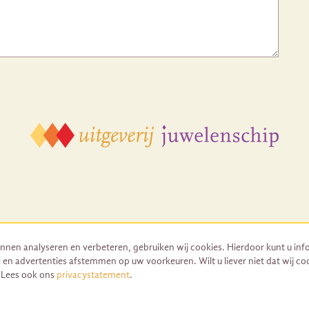
nnen analyseren en verbeteren, gebruiken wij cookies. Hierdoor kunt u inf
 en advertenties afstemmen op uw voorkeuren. Wilt u liever niet dat wij co
© 2026 Uitgeverij Juwelenschip. Duurzaam ontwikkeld door Go2People
. Lees ook ons
privacystatement
.
Algemene voorwaarden | Sitemap