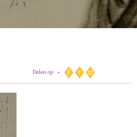
Delen op
•