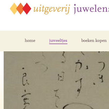
home
juweeltjes
boeken kopen