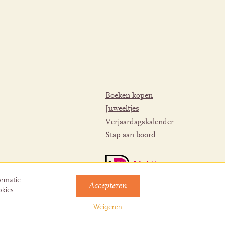
Boeken kopen
Juweeltjes
Verjaardagskalender
Stap aan boord
ormatie
Accepteren
okies
Weigeren