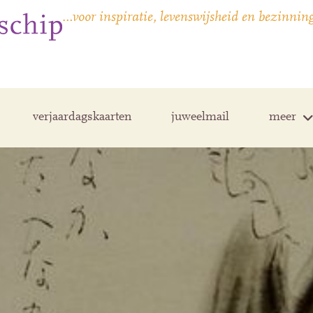
…voor inspiratie, levenswijsheid en bezinnin
verjaardagskaarten
juweelmail
meer