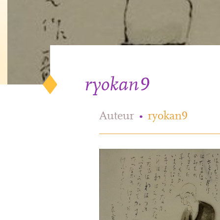
ryokan9
Auteur
•
ryokan9