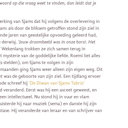
woord op die vraag weet te vinden, dan leidt dat je
king van Sjams dat hij volgens de overlevering in
: als door de bliksem getroffen stond zijn ziel in
ende jaren van geestelijke opvoeding geleerd had,
e derwisj.
‘Jouw droombeeld was in onze borst. Het
’
Wekenlang trokken ze zich samen terug in
 mysterie van de goddelijke liefde. Roemi liet alles
js stelden), om Sjams te volgen in zijn
maanden ging Sjams weer alleen zijn eigen weg. Dit
Het was de geboorte van zijn ziel. Een tijdlang ervoer
ode schreef hij
‘De Diwan van Sjams Tabriz’
d veranderd. Eerst was hij een asceet geweest, en
een intellectueel. Nu stond hij in vuur en vlam
uisterde hij naar muziek (sema) en danste hij zijn
tase. Hij veranderde van leraar en van schrijver van