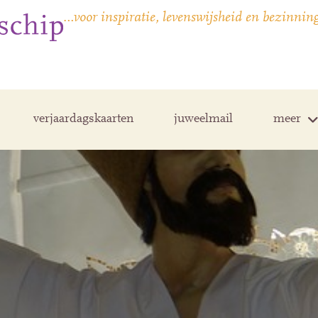
…voor inspiratie, levenswijsheid en bezinnin
verjaardagskaarten
juweelmail
meer