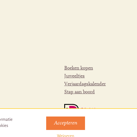
Boeken kopen
Juweeltjes
Verjaardagskalender
Stap aan boord
ormatie
Accepteren
okies
Weigeren