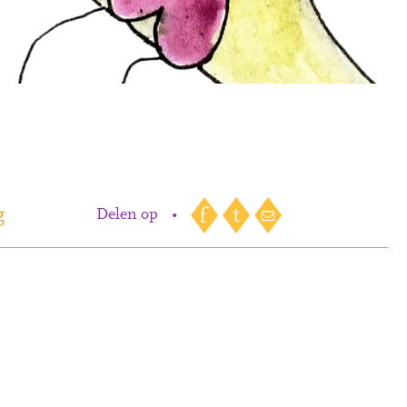
g
Delen op
•