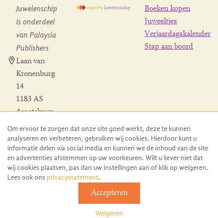
Juwelenschip
Boeken kopen
is onderdeel
Juweeltjes
Verjaardagskalender
van Palaysia
Stap aan boord
Publishers
Laan van
Kronenburg
14
1183 AS
Amstelveen
Contact
Om ervoor te zorgen dat onze site goed werkt, deze te kunnen
Herroeping
analyseren en verbeteren, gebruiken wij cookies. Hierdoor kunt u
bestelling
informatie delen via social media en kunnen we de inhoud van de site
en advertenties afstemmen op uw voorkeuren. Wilt u liever niet dat
wij cookies plaatsen, pas dan uw instellingen aan of klik op weigeren.
Lees ook ons
privacystatement
.
Accepteren
© 2026 Uitgeverij Juwelenschip. Duurzaam ontwikkeld door
Go2People
Weigeren
Algemene voorwaarden | Sitemap