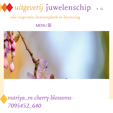
…voor inspiratie, levenswijsheid en bezinning
MENU
mariya_m-cherry-blossoms-
7095452_640