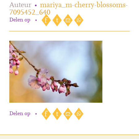
Auteur
•
mariya_m-cherry-blossoms-
7095452_640
Delen op
•
Delen op
•