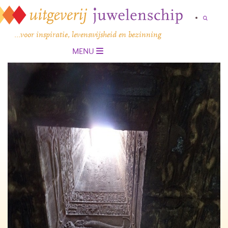
…voor inspiratie, levenswijsheid en bezinning
MENU