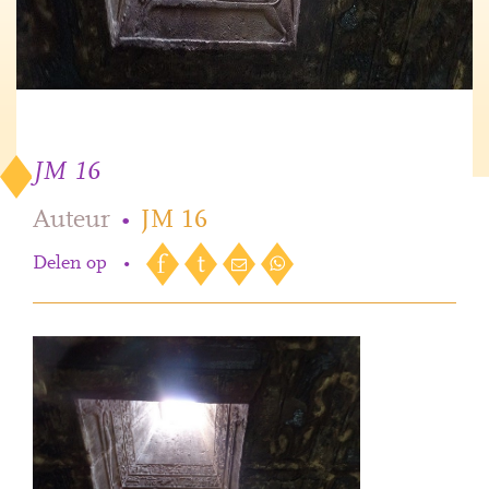
JM 16
Auteur
•
JM 16
Delen op
•