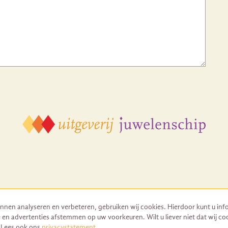
nnen analyseren en verbeteren, gebruiken wij cookies. Hierdoor kunt u inf
 en advertenties afstemmen op uw voorkeuren. Wilt u liever niet dat wij co
© 2026 Uitgeverij Juwelenschip. Duurzaam ontwikkeld door Go2People
. Lees ook ons
privacystatement
.