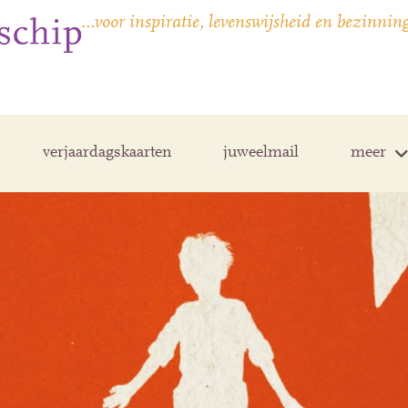
…voor inspiratie, levenswijsheid en bezinnin
verjaardagskaarten
juweelmail
meer