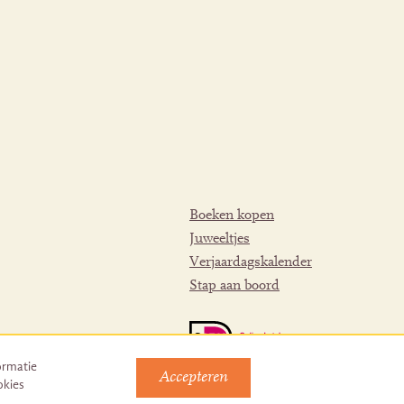
Boeken kopen
Juweeltjes
Verjaardagskalender
Stap aan boord
ormatie
Accepteren
okies