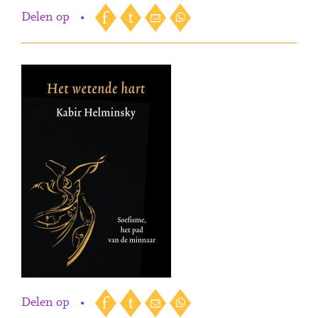
Delen op
•
Delen op
•