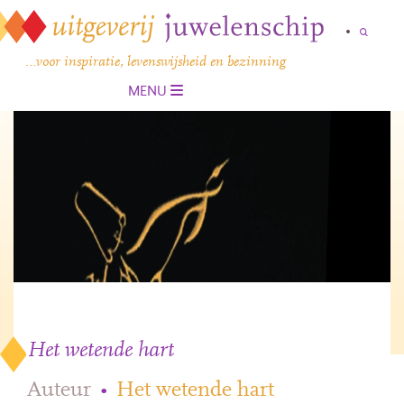
…voor inspiratie, levenswijsheid en bezinning
MENU
Het wetende hart
Auteur
•
Het wetende hart