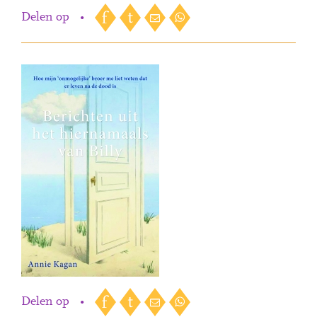
Delen op
•
Delen op
•