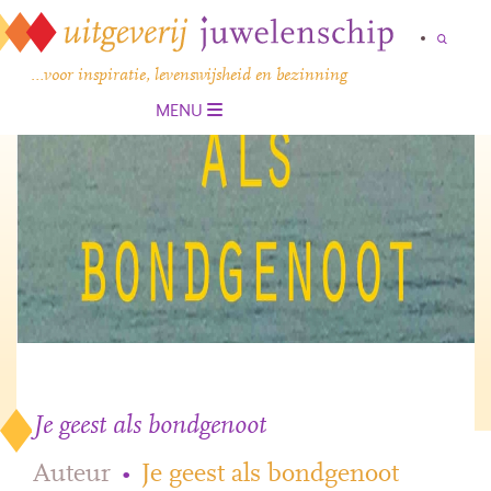
…voor inspiratie, levenswijsheid en bezinning
MENU
Je geest als bondgenoot
Auteur
•
Je geest als bondgenoot