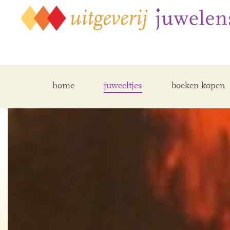
home
juweeltjes
boeken kopen