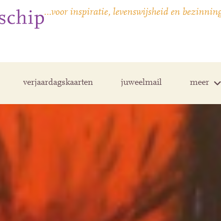
…voor inspiratie, levenswijsheid en bezinnin
verjaardagskaarten
juweelmail
meer