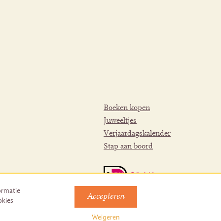
Boeken kopen
Juweeltjes
Verjaardagskalender
Stap aan boord
ormatie
Accepteren
okies
Weigeren