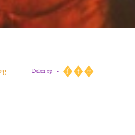
eg
Delen op
•