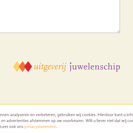
nnen analyseren en verbeteren, gebruiken wij cookies. Hierdoor kunt u inf
 en advertenties afstemmen op uw voorkeuren. Wilt u liever niet dat wij co
© 2026 Uitgeverij Juwelenschip. Duurzaam ontwikkeld door Go2People
. Lees ook ons
privacystatement
.
Algemene voorwaarden | Sitemap