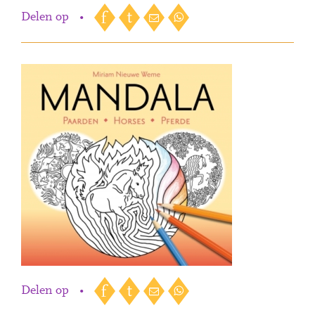
Delen op
•
Delen op
•