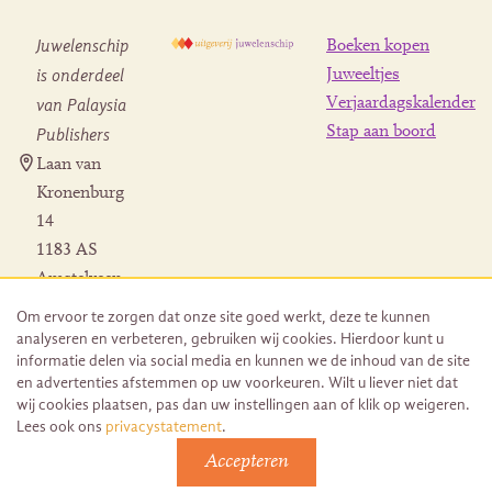
Juwelenschip
Boeken kopen
is onderdeel
Juweeltjes
Verjaardagskalender
van Palaysia
Stap aan boord
Publishers
Laan van
Kronenburg
14
1183 AS
Amstelveen
Contact
Om ervoor te zorgen dat onze site goed werkt, deze te kunnen
Herroeping
analyseren en verbeteren, gebruiken wij cookies. Hierdoor kunt u
bestelling
informatie delen via social media en kunnen we de inhoud van de site
en advertenties afstemmen op uw voorkeuren. Wilt u liever niet dat
wij cookies plaatsen, pas dan uw instellingen aan of klik op weigeren.
Lees ook ons
privacystatement
.
Accepteren
© 2026 Uitgeverij Juwelenschip. Duurzaam ontwikkeld door
Go2People