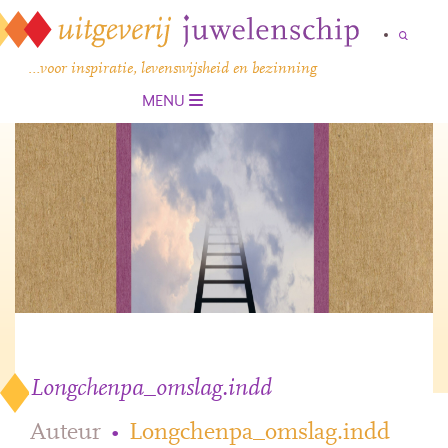
…voor inspiratie, levenswijsheid en bezinning
MENU
Longchenpa_omslag.indd
Auteur
•
Longchenpa_omslag.indd