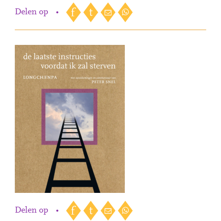
Delen op
•
Delen op
•