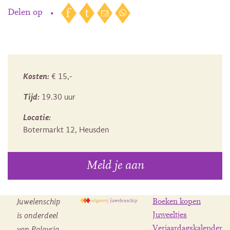
Delen op
•
Kosten:
€ 15,-
Tijd:
19.30 uur
Locatie:
Botermarkt 12, Heusden
Meld je aan
Juwelenschip
Boeken kopen
is onderdeel
Juweeltjes
Verjaardagskalender
van Palaysia