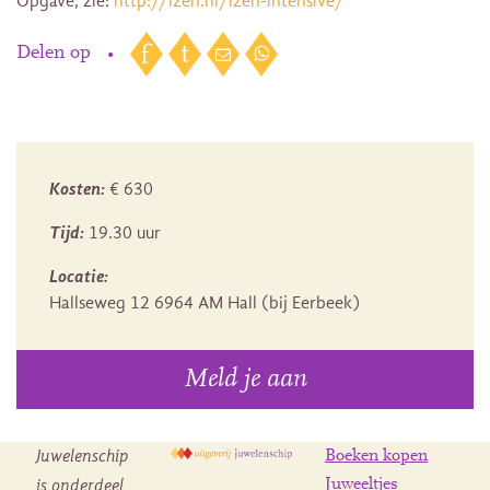
Opgave, zie:
http://izen.nl/izen-intensive/
Delen op
•
Kosten:
€ 630
Tijd:
19.30 uur
Locatie:
Hallseweg 12 6964 AM Hall (bij Eerbeek)
Meld je aan
Juwelenschip
Boeken kopen
is onderdeel
Juweeltjes