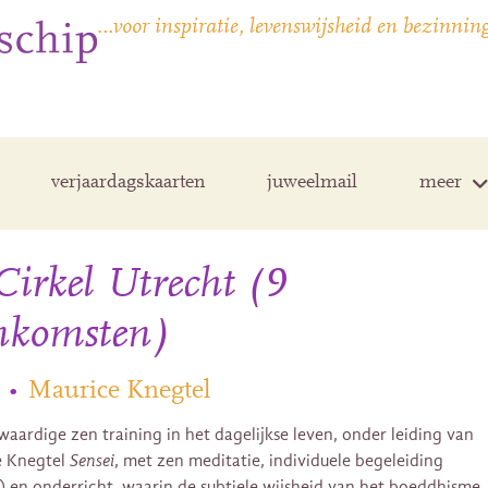
…voor inspiratie, levenswijsheid en bezinnin
verjaardagskaarten
juweelmail
meer
irkel Utrecht (9
enkomsten)
•
Maurice Knegtel
waardige zen training in het dagelijkse leven, onder leiding van
e Knegtel
Sensei
, met zen meditatie, individuele begeleiding
) en onderricht, waarin de subtiele wijsheid van het boeddhisme