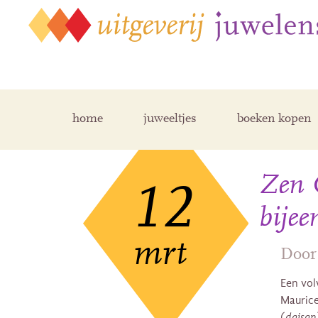
home
juweeltjes
boeken kopen
Zen C
12
bije
mrt
Door
Een vol
Mauric
(
daisan