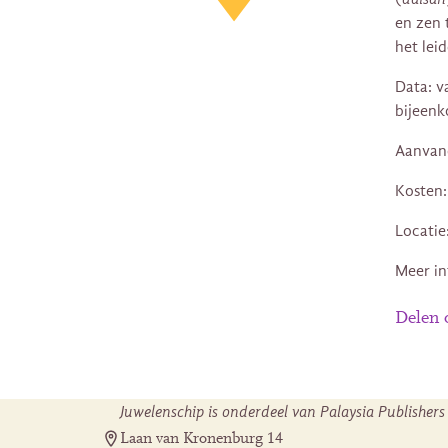
en zen 
het leid
Data: v
bijeenk
Aanvang
Kosten:
Locatie
Meer in
Delen
Juwelenschip is onderdeel van Palaysia Publishers
Laan van Kronenburg 14