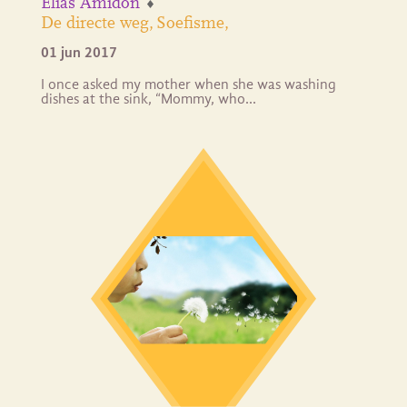
Elias Amidon
De directe weg
Soefisme
01 jun 2017
I once asked my mother when she was washing
dishes at the sink, “Mommy, who…