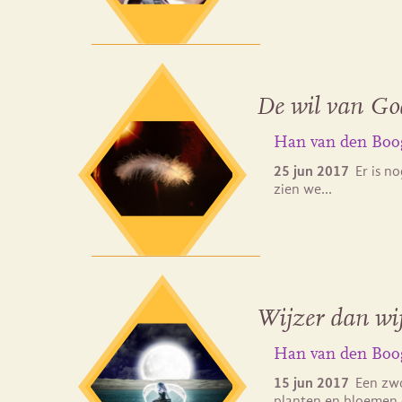
De wil van Go
Han van den Boo
25 jun 2017
Er is n
zien we…
Wijzer dan wij
Han van den Boo
15 jun 2017
Een zwo
planten en bloemen