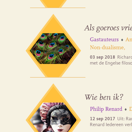
Als goeroes vr
Gastauteurs
An
Non-dualisme
03 sep 2018
Richard
met de Engelse filo
Wie ben ik?
Philip Renard
D
12 sep 2017
Uit: R
Renard Iedereen verl