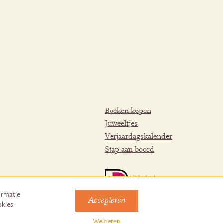
Boeken kopen
Juweeltjes
Verjaardagskalender
Stap aan boord
ormatie
Accepteren
okies
Weigeren