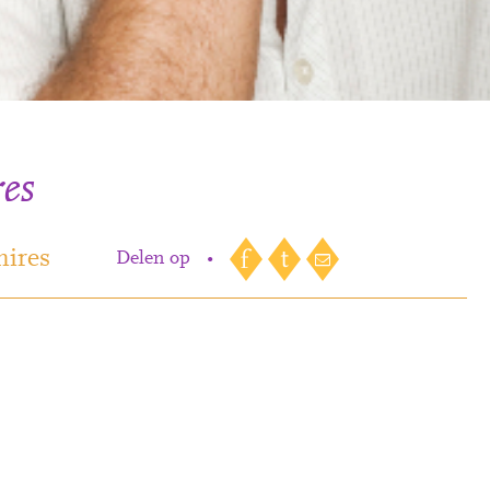
es
hires
Delen op
•