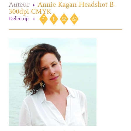
Auteur
•
Annie-Kagan-Headshot-B-
300dpi-CMYK
Delen op
•