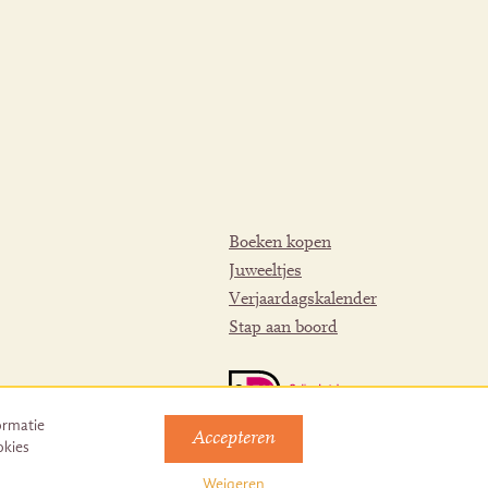
Boeken kopen
Juweeltjes
Verjaardagskalender
Stap aan boord
ormatie
Accepteren
okies
Weigeren