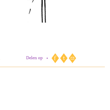
n
Delen op
•