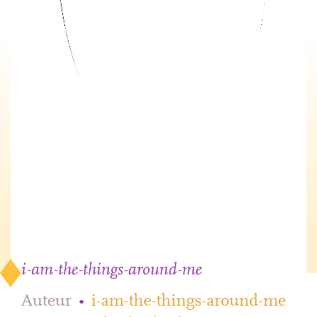
i-am-the-things-around-me
Auteur
•
i-am-the-things-around-me