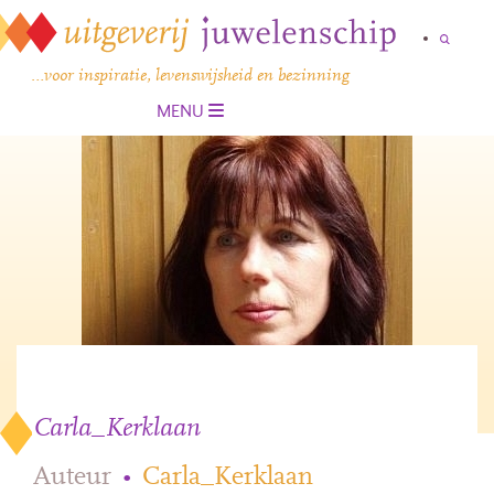
…voor inspiratie, levenswijsheid en bezinning
MENU
Carla_Kerklaan
Auteur
•
Carla_Kerklaan