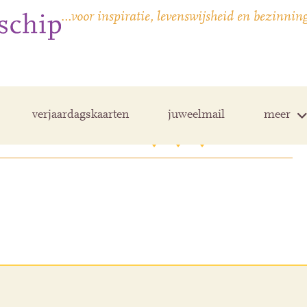
…voor inspiratie, levenswijsheid en bezinnin
verjaardagskaarten
juweelmail
meer
o3
Delen op
•