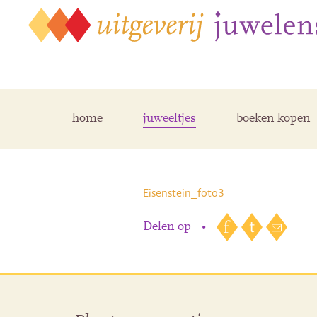
Eisenstein_foto3
home
juweeltjes
boeken kopen
Auteur
•
Eisenstein_fot
Eisenstein_foto3
Delen op
•