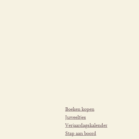
Boeken kopen
Juweeltjes
Verjaardagskalender
Stap aan boord