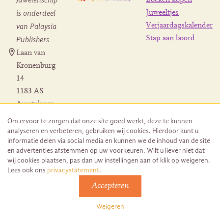
is onderdeel
Juweeltjes
Verjaardagskalender
van Palaysia
Stap aan boord
Publishers
Laan van
Kronenburg
14
1183 AS
Amstelveen
Contact
Om ervoor te zorgen dat onze site goed werkt, deze te kunnen
Herroeping
analyseren en verbeteren, gebruiken wij cookies. Hierdoor kunt u
bestelling
informatie delen via social media en kunnen we de inhoud van de site
en advertenties afstemmen op uw voorkeuren. Wilt u liever niet dat
wij cookies plaatsen, pas dan uw instellingen aan of klik op weigeren.
Lees ook ons
privacystatement
.
Accepteren
© 2026 Uitgeverij Juwelenschip. Duurzaam ontwikkeld door
Go2People
Weigeren
Algemene voorwaarden | Sitemap