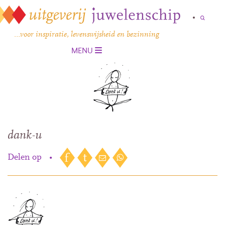
…voor inspiratie, levenswijsheid en bezinning
MENU
dank-u
Delen op
•