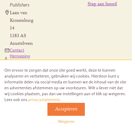
Stap aan boord
Publishers
Laan van
Kronenburg
14
1183 AS
Amstelveen
Contact
Herroeping
bestelling
Om ervoor te zorgen dat onze site goed werkt, deze te kunnen
analyseren en verbeteren, gebruiken wij cookies. Hierdoor kunt u
informatie delen via social media en kunnen we de inhoud van de site
en advertenties afstemmen op uw voorkeuren. Wilt u liever niet dat
wij cookies plaatsen, pas dan uw instellingen aan of klik op weigeren.
© 2026 Uitgeverij Juwelenschip. Duurzaam ontwikkeld door
Lees ook ons
privacystatement
.
Go2People
Algemene voorwaarden | Sitemap
Accepteren
Weigeren