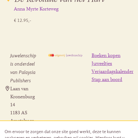
Anna Myrte Korteweg
€ 12.95,-
Juwelenschip
Boeken kopen
is onderdeel
Juweeltjes
Verjaardagskalender
van Palaysia
Stap aan boord
Publishers
Laan van
Kronenburg
14
1183 AS
Amstelveen
Contact
Om ervoor te zorgen dat onze site goed werkt, deze te kunnen
Herroeping
analyseren en verbeteren, gebruiken wij cookies. Hierdoor kunt u