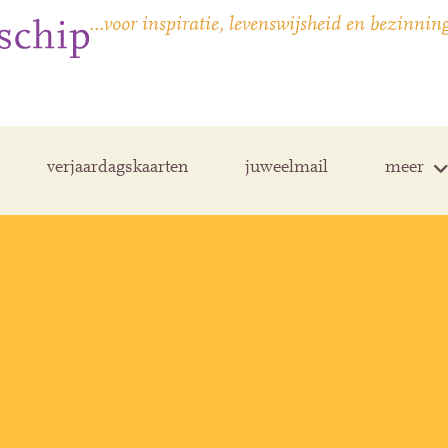
…voor inspiratie, levenswijsheid en bezinnin
verjaardagskaarten
juweelmail
meer