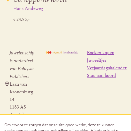
Hans Andeweg
€ 24.95,-
Juwelenschip
Boeken kopen
is onderdeel
Juweeltjes
Verjaardagskalender
van Palaysia
Stap aan boord
Publishers
Laan van
Kronenburg
14
1183 AS
Amstelveen
Contact
Om ervoor te zorgen dat onze site goed werkt, deze te kunnen
Herroeping
analyseren en verbeteren, gebruiken wij cookies. Hierdoor kunt u